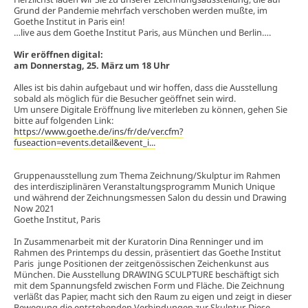
Grund der Pandemie mehrfach verschoben werden mußte, im
Goethe Institut in Paris ein!
…live aus dem Goethe Institut Paris, aus München und Berlin….
Wir eröffnen digital:
am Donnerstag, 25. März um 18 Uhr
Alles ist bis dahin aufgebaut und wir hoffen, dass die Ausstellung
sobald als möglich für die Besucher geöffnet sein wird.
Um unsere Digitale Eröffnung live miterleben zu können, gehen Sie
bitte auf folgenden Link:
https://www.goethe.de/ins/fr/de/ver.cfm?
fuseaction=events.detail&event_i...
​
Gruppenausstellung zum Thema Zeichnung/Skulptur im Rahmen
des interdisziplinären Veranstaltungsprogramm Munich Unique
und während der Zeichnungsmessen Salon du dessin und Drawing
Now 2021
Goethe Institut, Paris
In Zusammenarbeit mit der Kuratorin Dina Renninger und im
Rahmen des Printemps du dessin, präsentiert das Goethe Institut
Paris junge Positionen der zeitgenössischen Zeichenkunst aus
München. Die Ausstellung DRAWING SCULPTURE beschäftigt sich
mit dem Spannungsfeld zwischen Form und Fläche. Die Zeichnung
verläßt das Papier, macht sich den Raum zu eigen und zeigt in dieser
Bewegung die entstehenden Verbindungen zur Skulptur. Diese