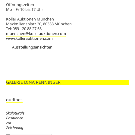
Öffnungszeiten
Mo – Fr 10 bis 17 Uhr
Koller Auktionen München
Maximiliansplatz 20, 80333 München
Tel: 089 - 20 88 27 66
muenchen@kollerauktionen.com
www.kollerauktionen.com
Ausstellungsansichten
GALERIE DINA RENNINGER
outlines
Skulpturale
Positionen
zur
Zeichnung