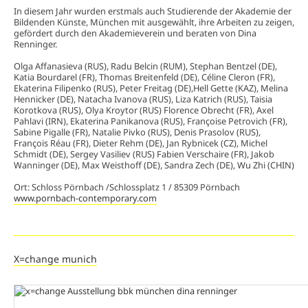
In diesem Jahr wurden erstmals auch Studierende der Akademie der
Bildenden Künste, München mit ausgewählt, ihre Arbeiten zu zeigen,
gefördert durch den Akademieverein und beraten von Dina
Renninger.
Olga Affanasieva (RUS), Radu Belcin (RUM), Stephan Bentzel (DE),
Katia Bourdarel (FR), Thomas Breitenfeld (DE), Céline Cleron (FR),
Ekaterina Filipenko (RUS), Peter Freitag (DE),Hell Gette (KAZ), Melina
Hennicker (DE), Natacha Ivanova (RUS), Liza Katrich (RUS), Taisia
Korotkova (RUS), Olya Kroytor (RUS) Florence Obrecht (FR), Axel
Pahlavi (IRN), Ekaterina Panikanova (RUS), Françoise Petrovich (FR),
Sabine Pigalle (FR), Natalie Pivko (RUS), Denis Prasolov (RUS),
François Réau (FR), Dieter Rehm (DE), Jan Rybnicek (CZ), Michel
Schmidt (DE), Sergey Vasiliev (RUS) Fabien Verschaire (FR), Jakob
Wanninger (DE), Max Weisthoff (DE), Sandra Zech (DE), Wu Zhi (CHIN)
Ort: Schloss Pörnbach /Schlossplatz 1 / 85309 Pörnbach
www.pornbach-contemporary.com
X=change munich